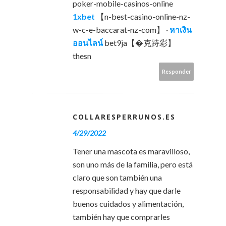
poker-mobile-casinos-online
1xbet
【n-best-casino-online-nz-
w-c-e-baccarat-nz-com】 ·
หาเงิน
ออนไลน์
bet9ja【�克跱彩】
thesn
Responder
COLLARESPERRUNOS.ES
4/29/2022
Tener una mascota es maravilloso,
son uno más de la familia, pero está
claro que son también una
responsabilidad y hay que darle
buenos cuidados y alimentación,
también hay que comprarles