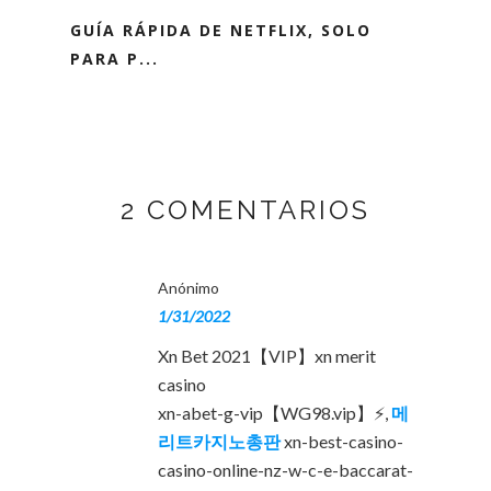
GUÍA RÁPIDA DE NETFLIX, SOLO
PARA P...
2 COMENTARIOS
Anónimo
1/31/2022
Xn Bet 2021【VIP】xn merit
casino
xn-abet-g-vip【WG98.vip】⚡,
메
리트카지노총판
xn-best-casino-
casino-online-nz-w-c-e-baccarat-