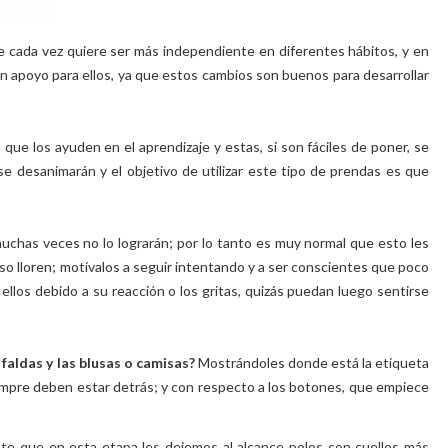
que cada vez quiere ser más independiente en diferentes hábitos, y en
 apoyo para ellos, ya que estos cambios son buenos para desarrollar
as que
los
ayuden en el aprendizaje y estas, si son fáciles de poner, se
se desanimarán
y el objetivo de utilizar este tipo de prendas
es que
uchas veces no lo lograrán; por lo tanto es muy normal que esto les
so lloren; motívalos a seguir intentando y a ser conscientes que poco
ellos debido a su reacción o los gritas, quizás puedan luego sentirse
faldas y las blusas o camisas?
Mostrándoles donde está la etiqueta
empre deben estar detrás;
y con respecto a los botones, que empiece
te que en esta etapa les dejemos al alcance polos con cuellos más