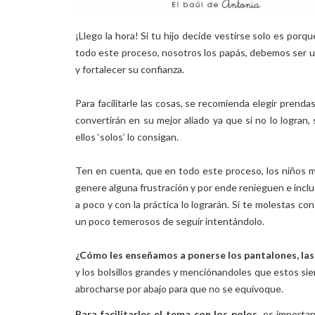
¡Llego la hora! Si tu hijo decide vestirse solo es por
todo este proceso, nosotros los papás, debemos ser un
y fortalecer su confianza.
Para facilitarle las cosas, se recomienda elegir prend
convertirán en su mejor aliado ya que
si no lo logran,
ellos ‘solos’ lo consigan.
Ten en cuenta, que en todo este proceso, los niños m
genere alguna frustración y por ende renieguen e inclu
a poco y con la práctica lo lograrán.
Si te molestas con 
un poco temerosos de seguir intentándolo.
¿Cómo les enseñamos a ponerse los pantalones, las 
y los bolsillos grandes y menciónandoles que estos si
abrocharse por abajo para que no se equivoque.
Para facilitarles el tema con los polos,
es importan